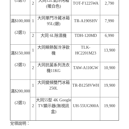
(2選1)
大同12L氣炸烤箱
2
TOT-F1225WA
2,790
(暖白色)
大同單門冷藏冰箱
滿$100,000
1
TR-A190SHV
7,990
95L(銀)
(2選1)
2
大同 6L除濕機
TDH-120MD
6,990
大同瞬熱製冷淨飲
TLK-
1
13,900
滿$150,000
機
HC2201M23
(2選1)
大同抗菌系列洗衣
2
TAW-A110GW
10,900
機11KG
大同變頻雙門冰箱
1
TR-B1258VWH
19,900
250L
滿$200,000
大同55型 4K Google
(2選1)
2
TV顯示器(無視訊
UH-55UG900A
19,900
盒)
兌領說明：