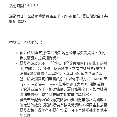
活動時間：6/1-7/31
活動內容：全館單筆消費滿五千、即可抽萬元夏日旅遊金！共
計抽出20名。
中獎公告/兌獎說明：
預計於8/14(五)於官網最新消息公布得獎者資料，並同
步以簡訊方式通知得獎。
得獎者須於8/31(一)前填寫【得獎通知函】
(點此下載列
印)
並繳交【身分證正反面影本、本次中獎發票(需含明
細聯)(如提供電子載具證明，載具內容須包含發票編
號、該次消費明細等資訊)】，以電子檔方式E-MAIL至
tcpc.tatung@gmail.com，信件標題【大同3C 檔期活動_
全館消費滿五千、加碼抽萬元夏日旅遊金】。如中獎者
逾期未繳交完整資料視同主動放棄得獎資格。
得獎者須配合填寫並繳交機會中獎扣繳申報相關資料，
如無法於繳交期限內提供完整兌獎資料，視同主動放棄
得獎資格，得獎者不得有異議，且不再遞補抽出其他中
獎名額。