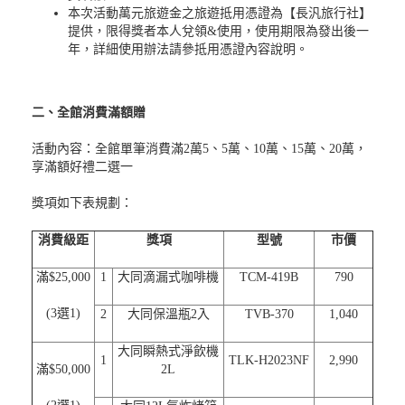
本次活動萬元旅遊金之旅遊抵用憑證為【長汎旅行社】
提供，限得獎者本人兌領&使用，使用期限為發出後一
年，詳細使用辦法請參抵用憑證內容說明。
二、全館消費滿額贈
活動內容：全館單筆消費滿2萬5、5萬、10萬、15萬、20萬，
享滿額好禮二選一
獎項如下表規劃：
消費級距
獎項
型號
市價
滿$25,000
1
大同滴漏式咖啡機
TCM-419B
790
(3選1)
2
大同保溫瓶2入
TVB-370
1,040
大同瞬熱式淨飲機
1
TLK-H2023NF
2,990
滿$50,000
2L